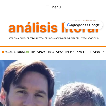
Saltar
Menú
al
contenido
G
Agreganos a Google
$1525
$1520
$1528,1
$1580,7
|
|
|
|
Blue
Oficial
MEP
CCL
RADAR LITORAL