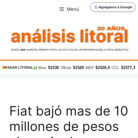
Saltar
G
Agreganos a Google
Menú
al
contenido
$1530
$1520
$1520,4
$1577,3
|
|
|
|
Blue
Oficial
MEP
CCL
RADAR LITORAL
Fiat bajó mas de 10
millones de pesos