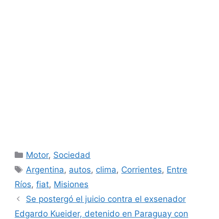
Categorías
Motor
,
Sociedad
Etiquetas
Argentina
,
autos
,
clima
,
Corrientes
,
Entre
Ríos
,
fiat
,
Misiones
Se postergó el juicio contra el exsenador
Edgardo Kueider, detenido en Paraguay con