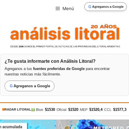
Saltar
G
Agreganos a Google
Menú
al
contenido
¿Te gusta informarte con Análisis Litoral?
Agreganos a tus
fuentes preferidas de Google
para encontrar
nuestras noticias más fácilmente.
G
Agreganos a Google
$1530
$1520
$1520,4
$1577,3
|
|
|
|
Blue
Oficial
MEP
CCL
RADAR LITORAL