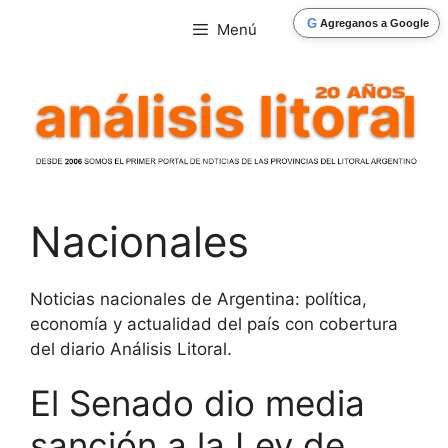
Saltar
G
Agreganos a Google
Menú
al
contenido
Nacionales
Noticias nacionales de Argentina: política,
economía y actualidad del país con cobertura
del diario Análisis Litoral.
El Senado dio media
sanción a la Ley de