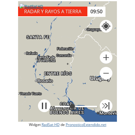
RADAR Y RAYOS A TIERRA
10:00
+
Widget
RadSat HD
de
PronosticoExtendido.net