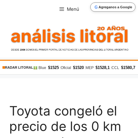
Saltar
G
Agreganos a Google
Menú
al
contenido
$1525
$1520
$1528,1
$1580,7
|
|
|
|
Blue
Oficial
MEP
CCL
RADAR LITORAL
Toyota congeló el
precio de los 0 km