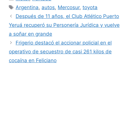
Etiquetas
Argentina
,
autos
,
Mercosur
,
toyota
Después de 11 años, el Club Atlético Puerto
Yeruá recuperó su Personería Jurídica y vuelve
a soñar en grande
Frigerio destacó el accionar policial en el
operativo de secuestro de casi 261 kilos de
cocaína en Feliciano