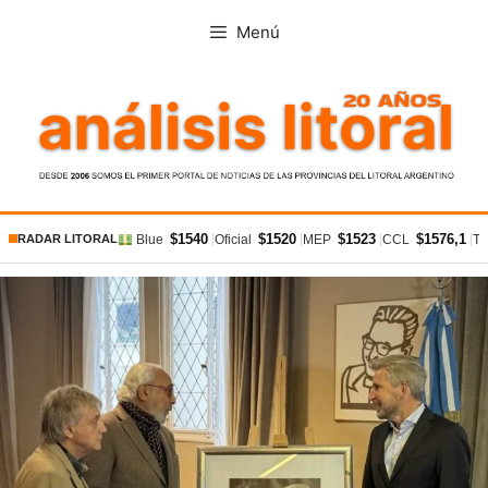
Saltar
Menú
al
contenido
$1540
$1520
$1523
$1576,1
|
|
|
|
Blue
Oficial
MEP
CCL
Ta
RADAR LITORAL