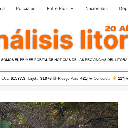
ica
Policiales
Entre Ríos
Nacionales
Dep
$1577,3
$1976
421
11°
|
CCL
|
Tarjeta
|
Riesgo País
|
🌤 Concordia
|
