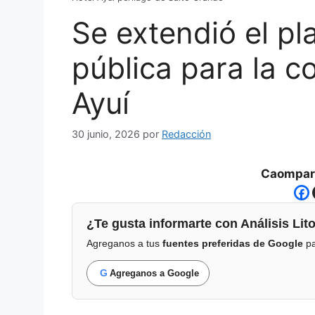
Se extendió el pla
pública para la c
Ayuí
30 junio, 2026
por
Redacción
Caompart
¿Te gusta informarte con Análisis Lito
Agreganos a tus
fuentes preferidas de Google
pa
G
Agreganos a Google