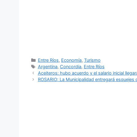
Categorías
Entre Ríos
,
Economía
,
Turismo
Etiquetas
Argentina
,
Concordia
,
Entre Ríos
Aceiteros: hubo acuerdo y el salario inicial lleg
ROSARIO: La Municipalidad entregará esquejes d