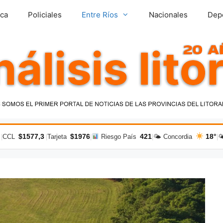
ica
Policiales
Entre Ríos
Nacionales
Dep
$1577,3
$1976
421
18°
|
CCL
|
Tarjeta
|
Riesgo País
|
🌤 Concordia
|
