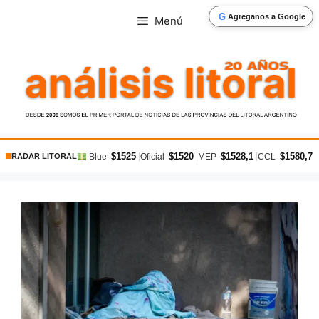
Saltar
G
Agreganos a Google
Menú
al
contenido
$1525
$1520
$1528,1
$1580,7
|
|
|
|
Blue
Oficial
MEP
CCL
RADAR LITORAL