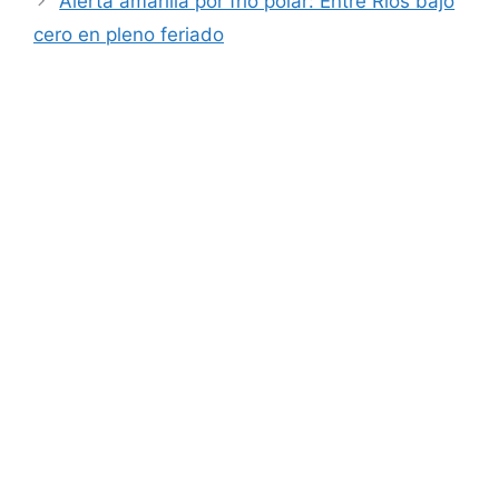
Alerta amarilla por frío polar: Entre Ríos bajo
cero en pleno feriado