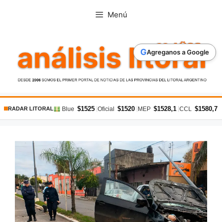
Saltar
Menú
al
contenido
G
Agreganos a Google
$1525
$1520
$1528,1
$1580,7
|
|
|
|
Blue
Oficial
MEP
CCL
RADAR LITORAL