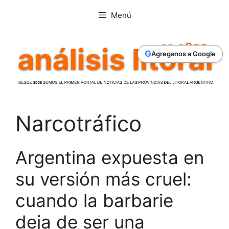
Saltar
Menú
al
contenido
G
Agreganos a Google
Narcotráfico
Argentina expuesta en
su versión más cruel:
cuando la barbarie
deja de ser una