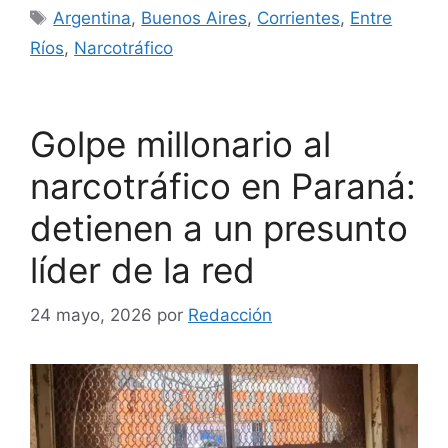
Etiquetas
Argentina
,
Buenos Aires
,
Corrientes
,
Entre
Ríos
,
Narcotráfico
Golpe millonario al
narcotráfico en Paraná:
detienen a un presunto
líder de la red
24 mayo, 2026
por
Redacción