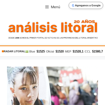
Saltar
G
Agreganos a Google
Menú
al
contenido
$1525
$1520
$1528,1
$1580,7
|
|
|
|
Blue
Oficial
MEP
CCL
RADAR LITORAL