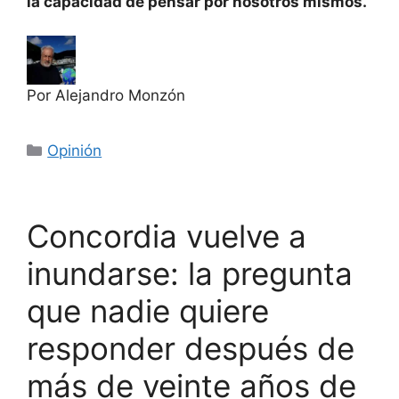
la capacidad de pensar por nosotros mismos.
Por Alejandro Monzón
Categorías
Opinión
Concordia vuelve a
inundarse: la pregunta
que nadie quiere
responder después de
más de veinte años de