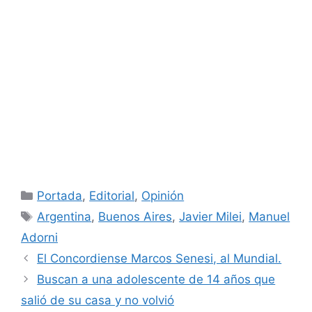
Categorías
Portada
,
Editorial
,
Opinión
Etiquetas
Argentina
,
Buenos Aires
,
Javier Milei
,
Manuel
Adorni
El Concordiense Marcos Senesi, al Mundial.
Buscan a una adolescente de 14 años que
salió de su casa y no volvió