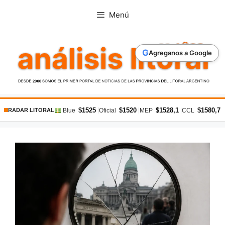
Saltar
Menú
al
contenido
G
Agreganos a Google
$1525
$1520
$1528,1
$1580,7
|
|
|
|
Blue
Oficial
MEP
CCL
RADAR LITORAL