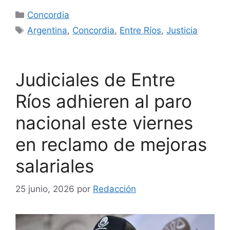
Categorías
Concordia
Etiquetas
Argentina
,
Concordia
,
Entre Ríos
,
Justicia
Judiciales de Entre
Ríos adhieren al paro
nacional este viernes
en reclamo de mejoras
salariales
25 junio, 2026
por
Redacción