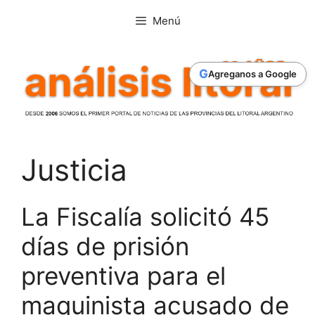
Saltar
Menú
al
contenido
G
Agreganos a Google
Justicia
La Fiscalía solicitó 45
días de prisión
preventiva para el
maquinista acusado de