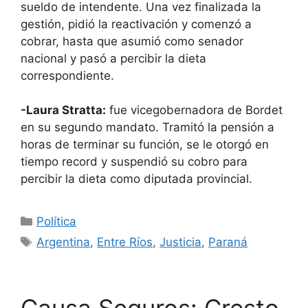
sueldo de intendente. Una vez finalizada la
gestión, pidió la reactivación y comenzó a
cobrar, hasta que asumió como senador
nacional y pasó a percibir la dieta
correspondiente.
-Laura Stratta:
fue vicegobernadora de Bordet
en su segundo mandato. Tramitó la pensión a
horas de terminar su función, se le otorgó en
tiempo record y suspendió su cobro para
percibir la dieta como diputada provincial.
Categorías
Política
Etiquetas
Argentina
,
Entre Ríos
,
Justicia
,
Paraná