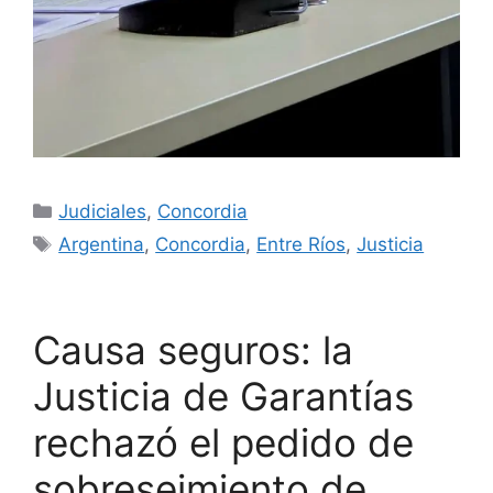
Categorías
Judiciales
,
Concordia
Etiquetas
Argentina
,
Concordia
,
Entre Ríos
,
Justicia
Causa seguros: la
Justicia de Garantías
rechazó el pedido de
sobreseimiento de