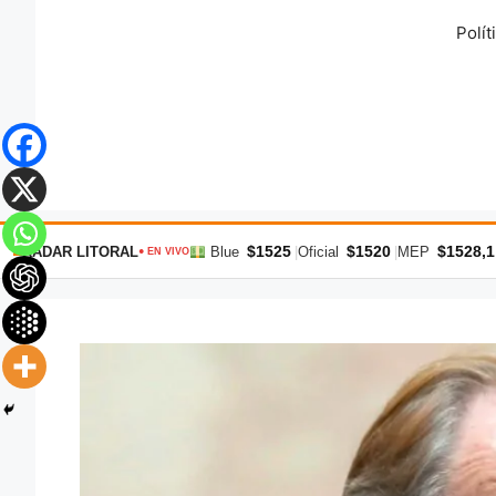
Saltar
Polít
al
contenido
$1525
$1520
$1528,1
RADAR LITORAL
Blue
|
Oficial
|
MEP
● EN VIVO