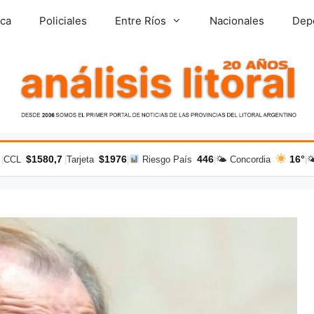
ica
Policiales
Entre Ríos
Nacionales
Dep
$1580,7
$1976
446
16°
|
CCL
|
Tarjeta
|
Riesgo País
|
🌤 Concordia
|
