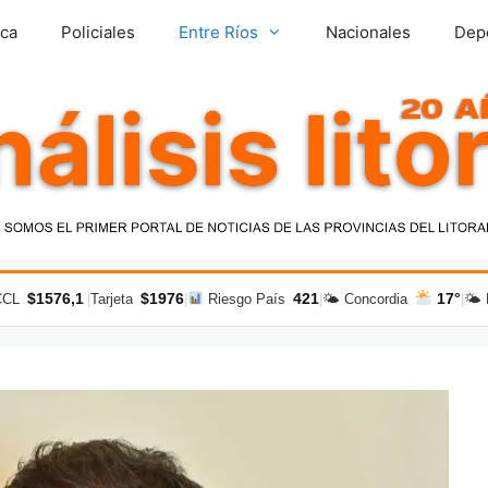
ica
Policiales
Entre Ríos
Nacionales
Dep
$1576,1
$1976
421
17°
CCL
|
Tarjeta
|
Riesgo País
|
🌤 Concordia
|
🌤 