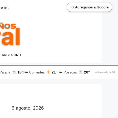
G
ortes
Agreganos a Google
18°
21°
20°
Paraná
|
🌤 Corrientes
|
🌤 Posadas
Actualizado 04:53
6 agosto, 2026