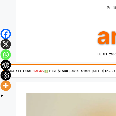
Saltar
Polít
al
contenido
$1540
$1520
$1523
RADAR LITORAL
Blue
|
Oficial
|
MEP
|
● EN VIVO