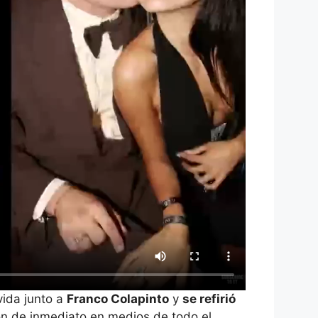
vida junto a
Franco Colapinto
y
se refirió
ron de inmediato en medios de todo el