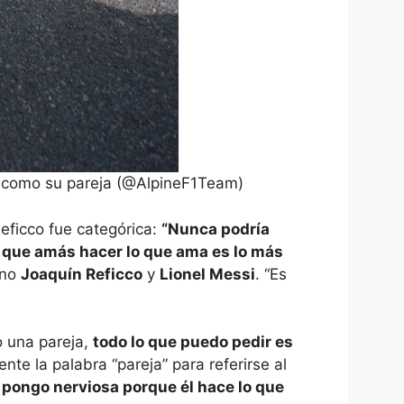
e como su pareja (@AlpineF1Team)
eficco fue categórica:
“Nunca podría
n que amás hacer lo que ama es lo más
ano
Joaquín Reficco
y
Lionel Messi
. “Es
o una pareja,
todo lo que puedo pedir es
nte la palabra “pareja” para referirse al
pongo nerviosa porque él hace lo que