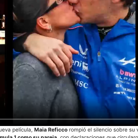
ueva película,
Maia Reficco
rompió el silencio sobre su 
órmula 1 como su pareja
, con declaraciones que circula