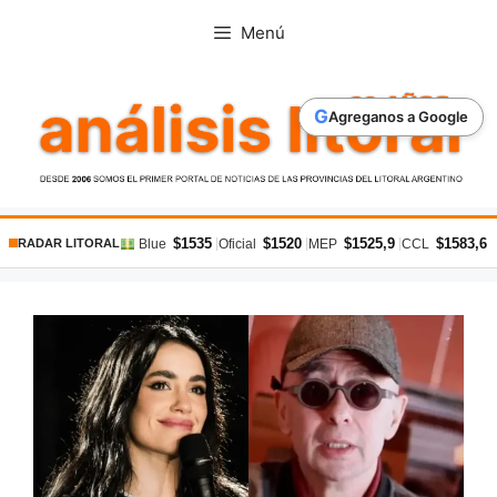
Saltar
Menú
al
contenido
G
Agreganos a Google
$1535
$1520
$1525,9
$1583,6
|
|
|
|
Blue
Oficial
MEP
CCL
RADAR LITORAL