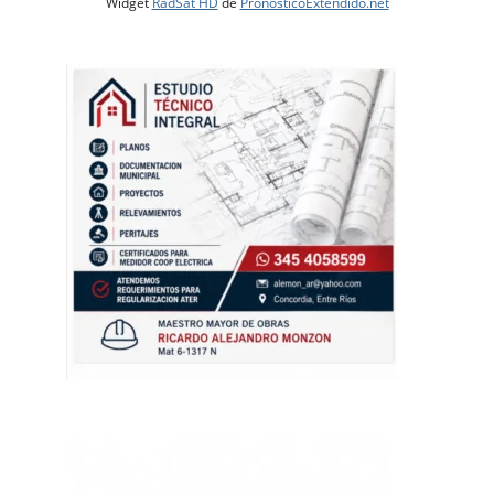
Widget
RadSat HD
de
PronosticoExtendido.net