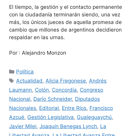
El tiempo, la gestión y el contacto permanente
con la ciudadanía terminarán siendo, una vez
más, los únicos jueces de aquella promesa de
cambio que millones de argentinos decidieron
respaldar en las urnas.
Por : Alejandro Monzon
Categorías
Política
Etiquetas
Actualidad
,
Alicia Fregonese
,
Andrés
Laumann
,
Colón
,
Concordia
,
Congreso
Nacional
,
Darío Schneider
,
Diputados
Nacionales
,
Editorial
,
Entre Ríos
,
Francisco
Azcué
,
Gestión Legislativa
,
Gualeguaychú
,
Javier Milei
,
Joaquín Benegas Lynch
,
La
Libertad Avanza
,
La Libertad Avanza Entre