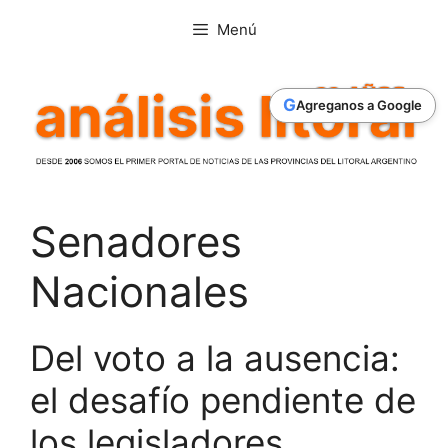
Saltar
Menú
al
contenido
G
Agreganos a Google
Senadores
Nacionales
Del voto a la ausencia:
el desafío pendiente de
los legisladores