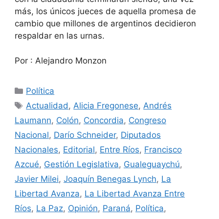
más, los únicos jueces de aquella promesa de
cambio que millones de argentinos decidieron
respaldar en las urnas.
Por : Alejandro Monzon
Categorías
Política
Etiquetas
Actualidad
,
Alicia Fregonese
,
Andrés
Laumann
,
Colón
,
Concordia
,
Congreso
Nacional
,
Darío Schneider
,
Diputados
Nacionales
,
Editorial
,
Entre Ríos
,
Francisco
Azcué
,
Gestión Legislativa
,
Gualeguaychú
,
Javier Milei
,
Joaquín Benegas Lynch
,
La
Libertad Avanza
,
La Libertad Avanza Entre
Ríos
,
La Paz
,
Opinión
,
Paraná
,
Política
,