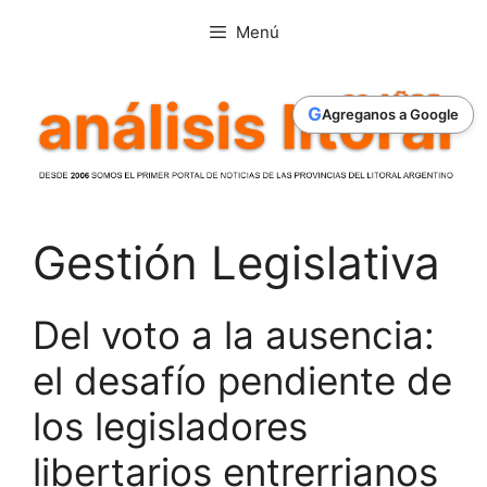
Saltar
Menú
al
contenido
G
Agreganos a Google
Gestión Legislativa
Del voto a la ausencia:
el desafío pendiente de
los legisladores
libertarios entrerrianos