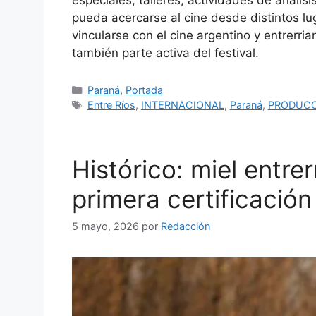
especiales, talleres, actividades de análi
pueda acercarse al cine desde distintos l
vincularse con el cine argentino y entrerr
también parte activa del festival.
Categorías
Paraná
,
Portada
Etiquetas
Entre Ríos
,
INTERNACIONAL
,
Paraná
,
PRODUC
Histórico: miel entre
primera certificació
5 mayo, 2026
por
Redacción