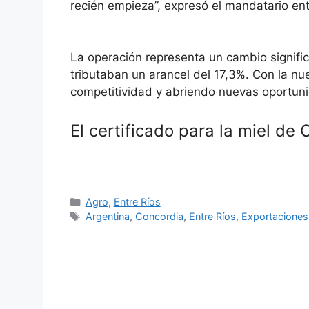
recién empieza”, expresó el mandatario ent
La operación representa un cambio significa
tributaban un arancel del 17,3%. Con la nue
competitividad y abriendo nuevas oportuni
El certificado para la miel de
Categorías
Agro
,
Entre Ríos
Etiquetas
Argentina
,
Concordia
,
Entre Ríos
,
Exportaciones