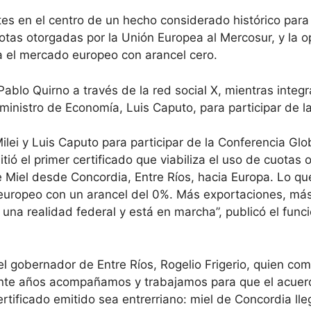
es en el centro de un hecho considerado histórico para e
cuotas otorgadas por la Unión Europea al Mercosur, y la
a el mercado europeo con arancel cero.
ablo Quirno a través de la red social X, mientras integra
l ministro de Economía, Luis Caputo, para participar de l
ei y Luis Caputo para participar de la Conferencia Globa
itió el primer certificado que viabiliza el uso de cuotas
e Miel desde Concordia, Entre Ríos, hacia Europa. Lo qu
 europeo con un arancel del 0%. Más exportaciones, má
a realidad federal y está en marcha”, publicó el funci
l gobernador de Entre Ríos, Rogelio Frigerio, quien co
urante años acompañamos y trabajamos para que el acu
certificado emitido sea entrerriano: miel de Concordia l