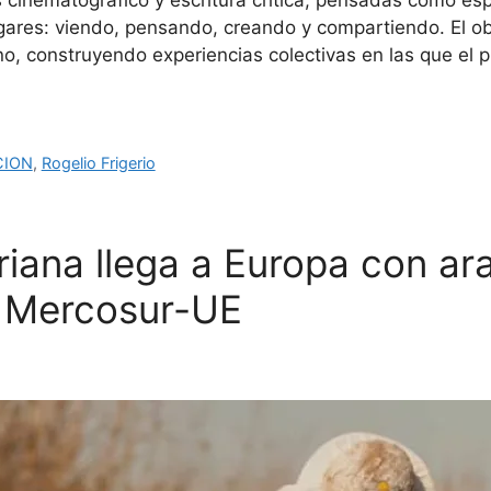
sis cinematográfico y escritura crítica, pensadas como e
ugares: viendo, pensando, creando y compartiendo. El ob
iano, construyendo experiencias colectivas en las que el
CION
,
Rogelio Frigerio
rriana llega a Europa con ar
n Mercosur-UE