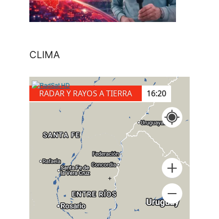
CLIMA
RADAR Y RAYOS A TIERRA
16:20
+