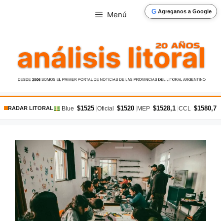
Saltar
G
Agreganos a Google
Menú
al
contenido
$1525
$1520
$1528,1
$1580,7
|
|
|
|
Blue
Oficial
MEP
CCL
RADAR LITORAL