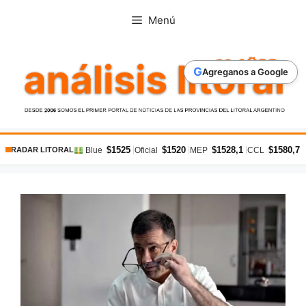
Saltar
Menú
al
contenido
G
Agreganos a Google
$1525
$1520
$1528,1
$1580,7
|
|
|
|
Blue
Oficial
MEP
CCL
RADAR LITORAL