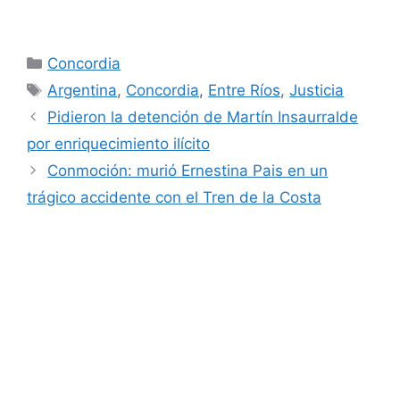
Categorías
Concordia
Etiquetas
Argentina
,
Concordia
,
Entre Ríos
,
Justicia
Pidieron la detención de Martín Insaurralde
por enriquecimiento ilícito
Conmoción: murió Ernestina Pais en un
trágico accidente con el Tren de la Costa