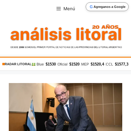
Saltar
G
Agreganos a Google
Menú
al
contenido
$1530
$1520
$1520,4
$1577,3
|
|
|
|
Blue
Oficial
MEP
CCL
RADAR LITORAL