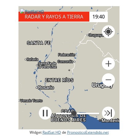
RADAR Y RAYOS A TIERRA
19:50
+
Widget
RadSat HD
de
PronosticoExtendido.net