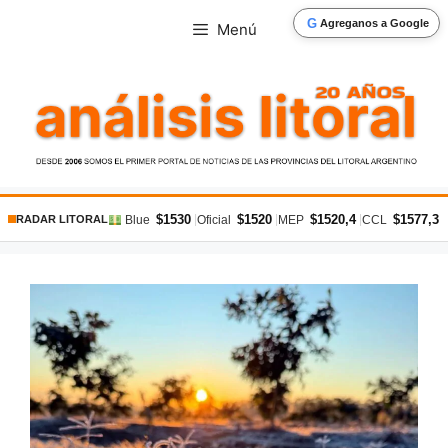
Saltar
G
Agreganos a Google
Menú
al
contenido
$1530
$1520
$1520,4
$1577,3
|
|
|
|
Blue
Oficial
MEP
CCL
RADAR LITORAL