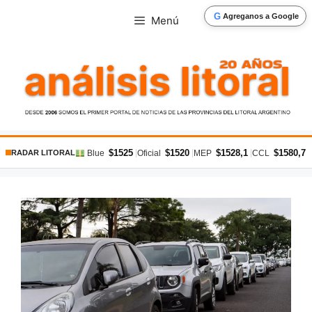
Saltar
G
Agreganos a Google
Menú
al
contenido
$1525
$1520
$1528,1
$1580,7
|
|
|
|
Blue
Oficial
MEP
CCL
RADAR LITORAL