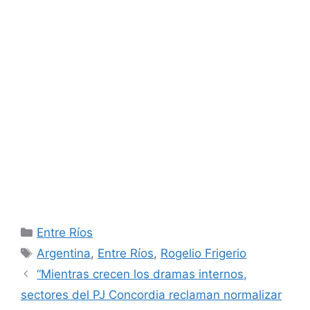
Categorías
Entre Ríos
Etiquetas
Argentina
,
Entre Ríos
,
Rogelio Frigerio
“Mientras crecen los dramas internos,
sectores del PJ Concordia reclaman normalizar