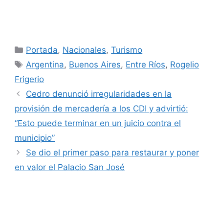
Categorías
Portada
,
Nacionales
,
Turismo
Etiquetas
Argentina
,
Buenos Aires
,
Entre Ríos
,
Rogelio
Frigerio
Cedro denunció irregularidades en la
provisión de mercadería a los CDI y advirtió:
“Esto puede terminar en un juicio contra el
municipio”
Se dio el primer paso para restaurar y poner
en valor el Palacio San José