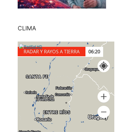
CLIMA
RADAR Y RAYOS A TIERRA
06:30
+