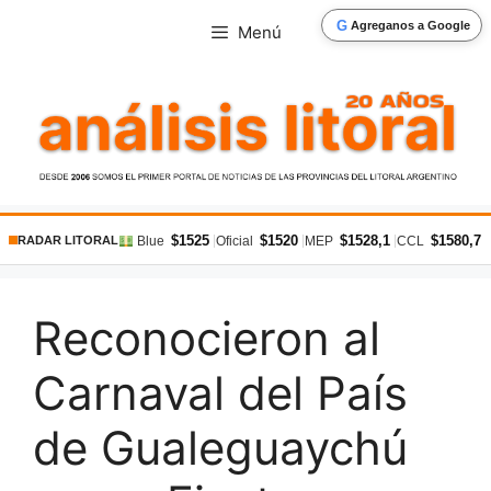
Saltar
G
Agreganos a Google
Menú
al
contenido
$1525
$1520
$1528,1
$1580,7
|
|
|
|
Blue
Oficial
MEP
CCL
RADAR LITORAL
Reconocieron al
Carnaval del País
de Gualeguaychú