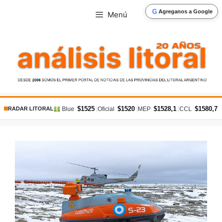
Saltar
G
Agreganos a Google
Menú
al
contenido
$1525
$1520
$1528,1
$1580,7
|
|
|
|
Blue
Oficial
MEP
CCL
RADAR LITORAL