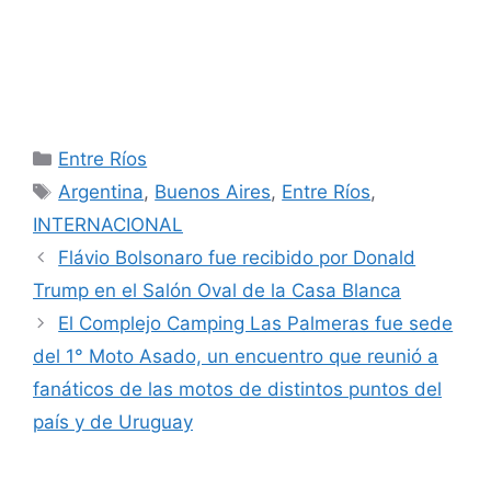
Categorías
Entre Ríos
Etiquetas
Argentina
,
Buenos Aires
,
Entre Ríos
,
INTERNACIONAL
Flávio Bolsonaro fue recibido por Donald
Trump en el Salón Oval de la Casa Blanca
El Complejo Camping Las Palmeras fue sede
del 1° Moto Asado, un encuentro que reunió a
fanáticos de las motos de distintos puntos del
país y de Uruguay