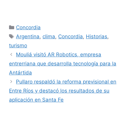
Categorías
Concordia
Etiquetas
Argentina
,
clima
,
Concordia
,
Historias
,
turismo
Mouliá visitó AR Robotics, empresa
entrerriana que desarrolla tecnología para la
Antártida
Pullaro respaldó la reforma previsional en
Entre Ríos y destacó los resultados de su
aplicación en Santa Fe