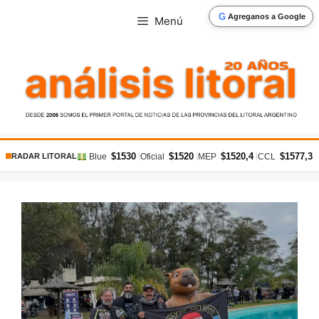
Saltar
G
Agreganos a Google
Menú
al
contenido
$1530
$1520
$1520,4
$1577,3
|
|
|
|
Blue
Oficial
MEP
CCL
RADAR LITORAL