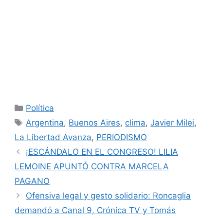
Categorías
Política
Etiquetas
Argentina
,
Buenos Aires
,
clima
,
Javier Milei
,
La Libertad Avanza
,
PERIODISMO
¡ESCÁNDALO EN EL CONGRESO! LILIA
LEMOINE APUNTÓ CONTRA MARCELA
PAGANO
Ofensiva legal y gesto solidario: Roncaglia
demandó a Canal 9, Crónica TV y Tomás