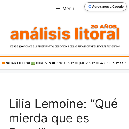
Saltar
G
Agreganos a Google
Menú
al
contenido
$1530
$1520
$1520,4
$1577,3
|
|
|
|
Blue
Oficial
MEP
CCL
RADAR LITORAL
Lilia Lemoine: “Qué
mierda que es