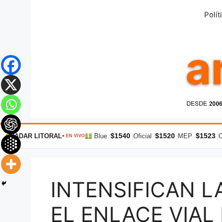
Saltar
Polít
al
contenido
$1540
$1520
$1523
RADAR LITORAL
Blue
|
Oficial
|
MEP
|
● EN VIVO
INTENSIFICAN L
EL ENLACE VIAL