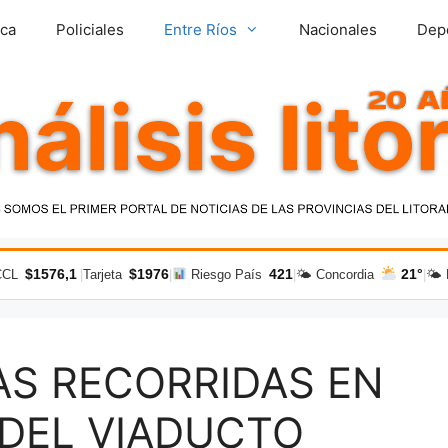
ica
Policiales
Entre Ríos
Nacionales
Dep
$1576,1
$1976
421
21°
CCL
|
Tarjeta
|
Riesgo País
|
🌤 Concordia
|
🌤 
AS RECORRIDAS EN
 DEL VIADUCTO