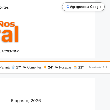
G
ortes
Agreganos a Google
17°
24°
21°
Paraná
|
🌤 Corrientes
|
🌤 Posadas
Actualizado 13:17
6 agosto, 2026