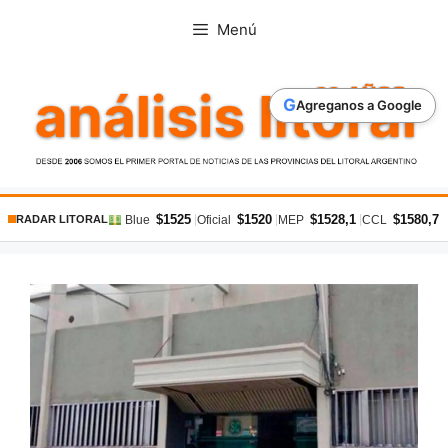
Saltar
Menú
al
contenido
G
Agreganos a Google
$1525
$1520
$1528,1
$1580,7
|
|
|
|
Blue
Oficial
MEP
CCL
RADAR LITORAL