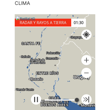
CLIMA
RADAR Y RAYOS A TIERRA
00:40
+