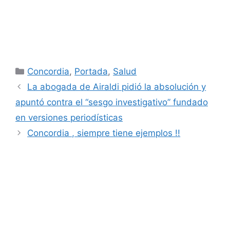
Categorías
Concordia
,
Portada
,
Salud
La abogada de Airaldi pidió la absolución y
apuntó contra el “sesgo investigativo” fundado
en versiones periodísticas
Concordia , siempre tiene ejemplos !!