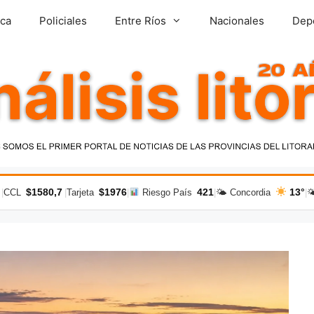
ica
Policiales
Entre Ríos
Nacionales
Dep
$1580,7
$1976
421
13°
|
CCL
|
Tarjeta
|
Riesgo País
|
🌤 Concordia
|
