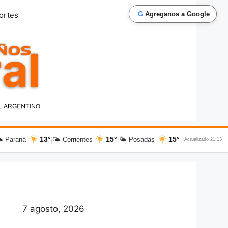
G
ortes
Agreganos a Google
13°
15°
15°
 Paraná
|
🌤 Corrientes
|
🌤 Posadas
Actualizado 21:13
7 agosto, 2026