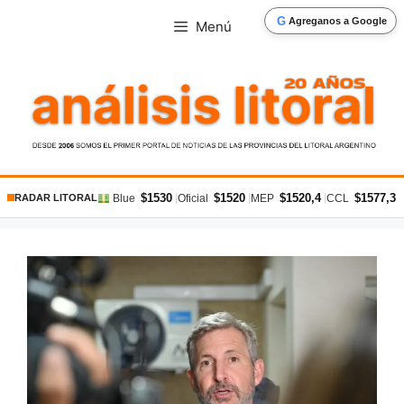
Saltar
G
Agreganos a Google
Menú
al
contenido
$1530
$1520
$1520,4
$1577,3
|
|
|
|
Blue
Oficial
MEP
CCL
RADAR LITORAL