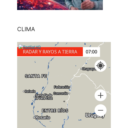
CLIMA
RADAR Y RAYOS A TIERRA
07:10
+