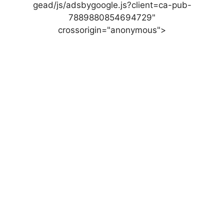
gead/js/adsbygoogle.js?client=ca-pub-
7889880854694729"
crossorigin="anonymous">