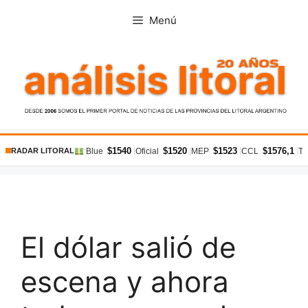
Saltar
Menú
al
contenido
$1540
$1520
$1523
$1576,1
|
|
|
|
Blue
Oficial
MEP
CCL
Ta
RADAR LITORAL
El dólar salió de
escena y ahora