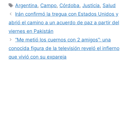
Etiquetas
Argentina
,
Campo
,
Córdoba
,
Justicia
,
Salud
Irán confirmó la tregua con Estados Unidos y
abrió el camino a un acuerdo de paz a partir del
viernes en Pakistán
“Me metió los cuernos con 2 amigos”: una
conocida figura de la televisión reveló el infierno
que vivió con su expareja