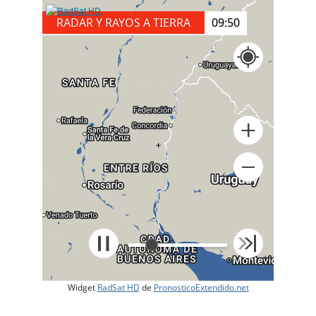
RADAR Y RAYOS A TIERRA
10:00
+
Widget
RadSat HD
de
PronosticoExtendido.net