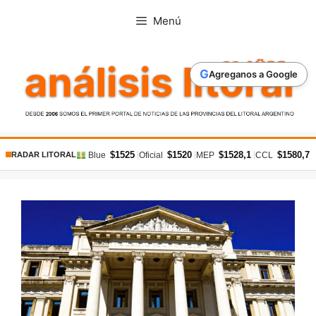
Saltar
Menú
al
contenido
G
Agreganos a Google
$1525
$1520
$1528,1
$1580,7
|
|
|
|
Blue
Oficial
MEP
CCL
RADAR LITORAL