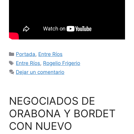
Categorías
Portada
,
Entre Ríos
Etiquetas
Entre Ríos
,
Rogelio Frigerio
Dejar un comentario
NEGOCIADOS DE
ORABONA Y BORDET
CON NUEVO