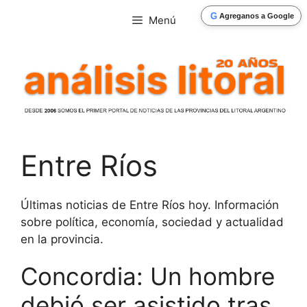
Saltar
G
Agreganos a Google
Menú
al
contenido
Entre Ríos
Últimas noticias de Entre Ríos hoy. Información
sobre política, economía, sociedad y actualidad
en la provincia.
Concordia: Un hombre
debió ser asistido tras