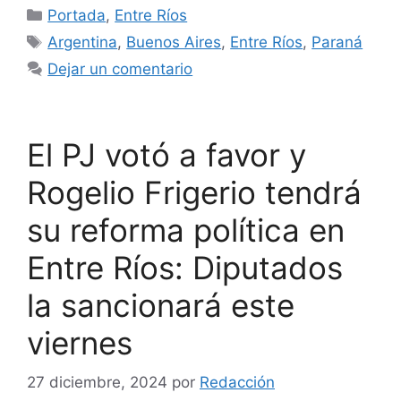
Categorías
Portada
,
Entre Ríos
Etiquetas
Argentina
,
Buenos Aires
,
Entre Ríos
,
Paraná
Dejar un comentario
El PJ votó a favor y
Rogelio Frigerio tendrá
su reforma política en
Entre Ríos: Diputados
la sancionará este
viernes
27 diciembre, 2024
por
Redacción