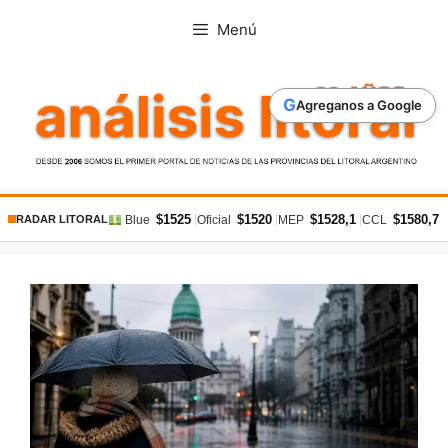
Saltar
Menú
al
contenido
G
Agreganos a Google
$1525
$1520
$1528,1
$1580,7
|
|
|
|
Blue
Oficial
MEP
CCL
RADAR LITORAL