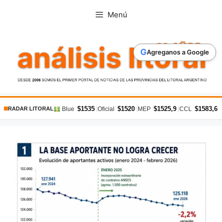
Saltar
Menú
al
contenido
G
Agreganos a Google
$1535
$1520
$1525,9
$1583,6
|
|
|
|
Blue
Oficial
MEP
CCL
RADAR LITORAL