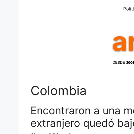
Saltar
Polít
al
contenido
Colombia
Encontraron a una mo
extranjero quedó ba