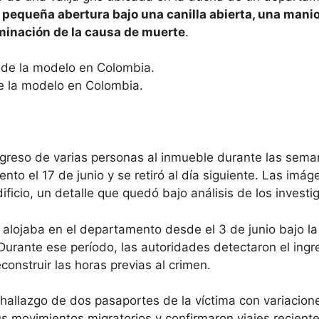
 pequeña abertura bajo una canilla abierta, una mani
rminación de la causa de muerte
.
de la modelo en Colombia.
greso de varias personas al inmueble durante las seman
nto el 17 de junio y se retiró al día siguiente. Las im
ficio, un detalle que quedó bajo análisis de los investi
se alojaba en el departamento desde el 3 de junio bajo l
. Durante ese período, las autoridades detectaron el ing
onstruir las horas previas al crimen.
 hallazgo de dos pasaportes de la víctima con variacione
s movimientos migratorios y confirmaron viajes reciente