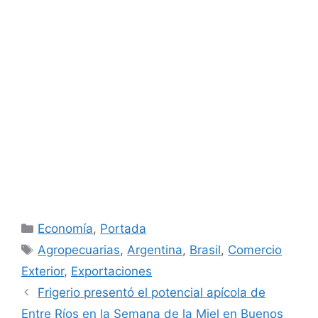
Categorías
Economía
,
Portada
Etiquetas
Agropecuarias
,
Argentina
,
Brasil
,
Comercio
Exterior
,
Exportaciones
Frigerio presentó el potencial apícola de
Entre Ríos en la Semana de la Miel en Buenos