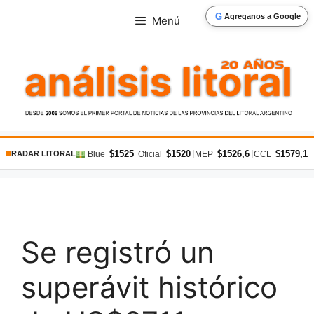
Saltar
G
Agreganos a Google
Menú
al
contenido
$1525
$1520
$1526,6
$1579,1
|
|
|
|
Blue
Oficial
MEP
CCL
RADAR LITORAL
Se registró un
superávit histórico