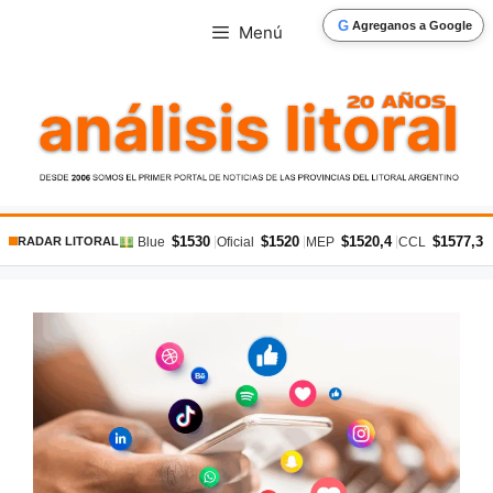
Saltar
G
Agreganos a Google
Menú
al
contenido
$1530
$1520
$1520,4
$1577,3
|
|
|
|
Blue
Oficial
MEP
CCL
RADAR LITORAL