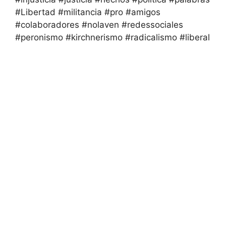
#Libertad #militancia #pro #amigos
#colaboradores #nolaven #redessociales
#peronismo #kirchnerismo #radicalismo #liberal