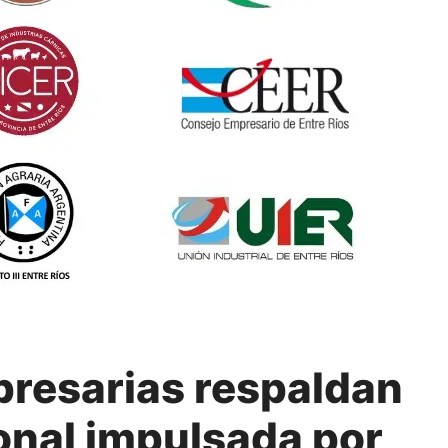
presarias respaldan
ional impulsada por