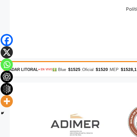
Saltar
Polít
al
contenido
$1525
$1520
$1528,1
RADAR LITORAL
Blue
|
Oficial
|
MEP
● EN VIVO