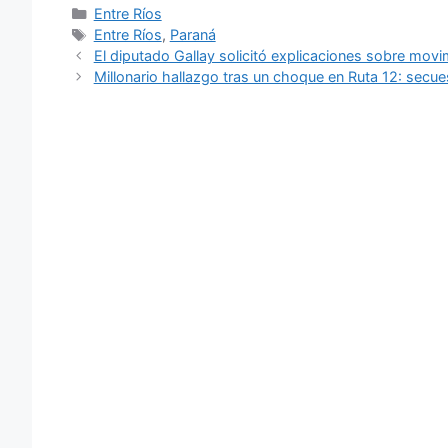
Categorías
Entre Ríos
Etiquetas
Entre Ríos
,
Paraná
El diputado Gallay solicitó explicaciones sobre movi
Millonario hallazgo tras un choque en Ruta 12: secu