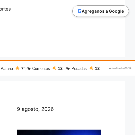
ortes
G
Agreganos a Google
7°
12°
12°
 Paraná
|
🌤 Corrientes
|
🌤 Posadas
Actualizado 06:59
9 agosto, 2026