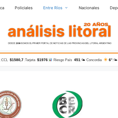
ica
Policiales
Entre Ríos
Nacionales
Dep
$1580,7
$1976
451
6°
|
CCL
|
Tarjeta
|
Riesgo País
|
🌤 Concordia
|
🌤