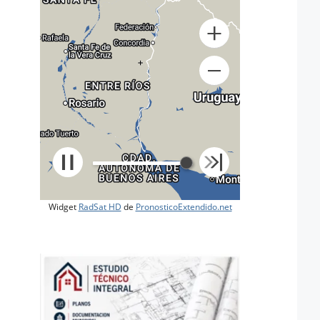
+
Widget
RadSat HD
de
PronosticoExtendido.net