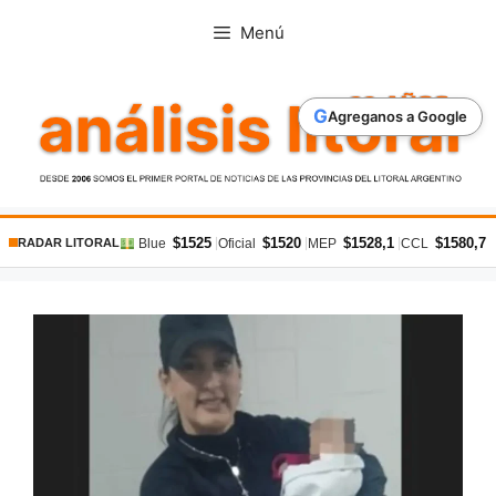
Saltar
Menú
al
contenido
G
Agreganos a Google
$1525
$1520
$1528,1
$1580,7
|
|
|
|
Blue
Oficial
MEP
CCL
RADAR LITORAL