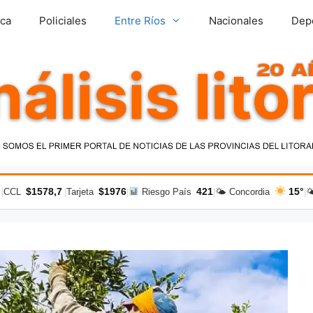
ica
Policiales
Entre Ríos
Nacionales
Dep
$1578,7
$1976
421
15°
|
CCL
|
Tarjeta
|
Riesgo País
|
🌤 Concordia
|
