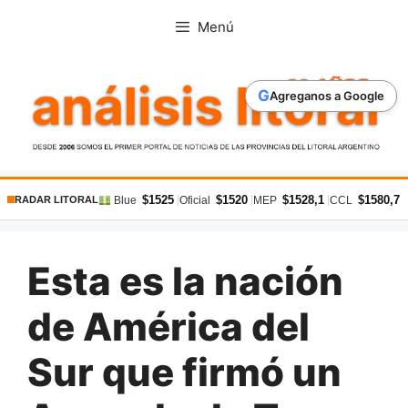
Saltar
Menú
al
contenido
G
Agreganos a Google
$1525
$1520
$1528,1
$1580,7
|
|
|
|
Blue
Oficial
MEP
CCL
RADAR LITORAL
Esta es la nación
de América del
Sur que firmó un