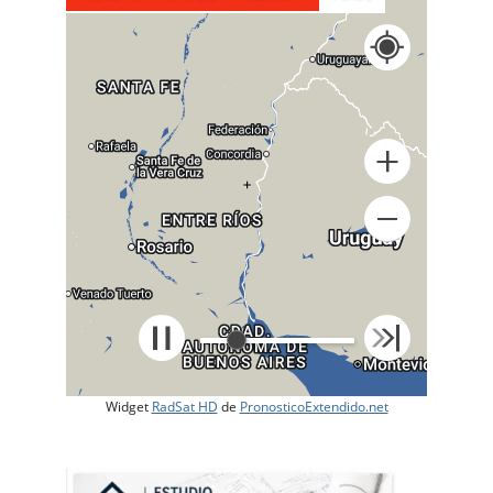
+
Widget
RadSat HD
de
PronosticoExtendido.net