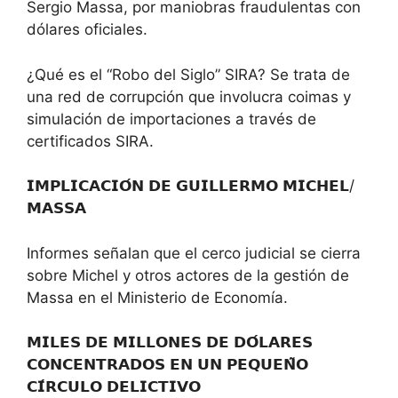
Sergio Massa, por maniobras fraudulentas con
dólares oficiales.
¿Qué es el “Robo del Siglo” SIRA? Se trata de
una red de corrupción que involucra coimas y
simulación de importaciones a través de
certificados SIRA.
𝗜𝗠𝗣𝗟𝗜𝗖𝗔𝗖𝗜𝗢́𝗡 𝗗𝗘 𝗚𝗨𝗜𝗟𝗟𝗘𝗥𝗠𝗢 𝗠𝗜𝗖𝗛𝗘𝗟/
𝗠𝗔𝗦𝗦𝗔
Informes señalan que el cerco judicial se cierra
sobre Michel y otros actores de la gestión de
Massa en el Ministerio de Economía.
𝗠𝗜𝗟𝗘𝗦 𝗗𝗘 𝗠𝗜𝗟𝗟𝗢𝗡𝗘𝗦 𝗗𝗘 𝗗𝗢́𝗟𝗔𝗥𝗘𝗦
𝗖𝗢𝗡𝗖𝗘𝗡𝗧𝗥𝗔𝗗𝗢𝗦 𝗘𝗡 𝗨𝗡 𝗣𝗘𝗤𝗨𝗘𝗡̃𝗢
𝗖𝗜́𝗥𝗖𝗨𝗟𝗢 𝗗𝗘𝗟𝗜𝗖𝗧𝗜𝗩𝗢