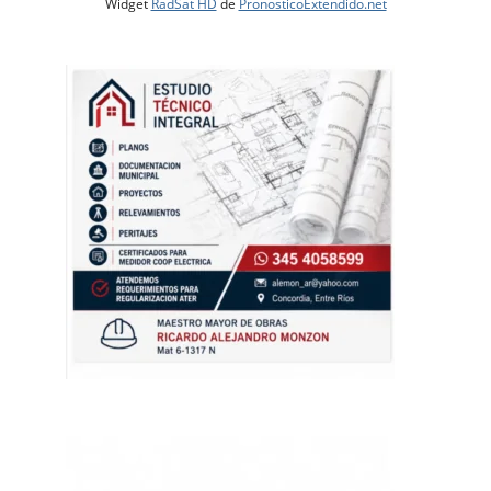
Widget
RadSat HD
de
PronosticoExtendido.net