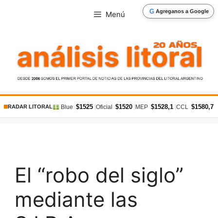
Saltar
G
Agreganos a Google
Menú
al
contenido
$1525
$1520
$1528,1
$1580,7
|
|
|
|
Blue
Oficial
MEP
CCL
RADAR LITORAL
El “robo del siglo”
mediante las