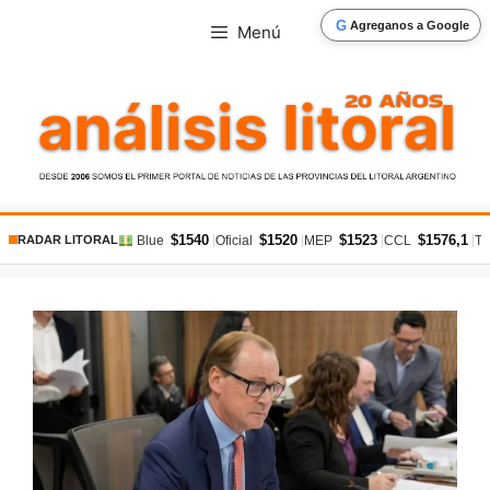
Saltar
G
Agreganos a Google
Menú
al
contenido
$1540
$1520
$1523
$1576,1
|
|
|
|
Blue
Oficial
MEP
CCL
Ta
RADAR LITORAL