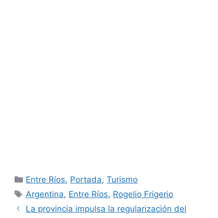
Categorías
Entre Ríos
,
Portada
,
Turismo
Etiquetas
Argentina
,
Entre Ríos
,
Rogelio Frigerio
La provincia impulsa la regularización del