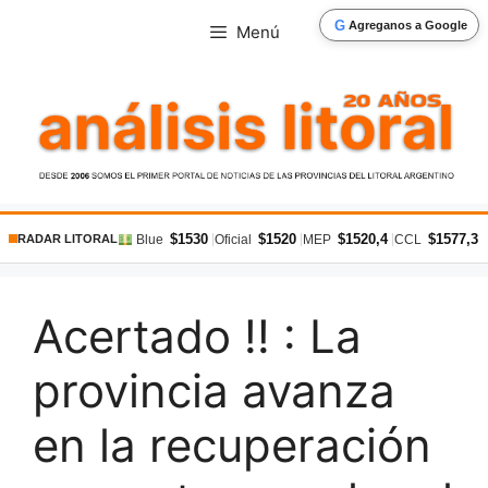
Saltar
G
Agreganos a Google
Menú
al
contenido
$1530
$1520
$1520,4
$1577,3
|
|
|
|
Blue
Oficial
MEP
CCL
RADAR LITORAL
Acertado !! : La
provincia avanza
en la recuperación